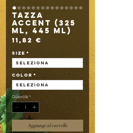
Tazza
Accent (325
ml, 445 ml)
Prezzo
11,82 €
Size
*
Color
*
Quantità
*
Aggiungi al carrello