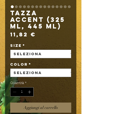
Tazza
Accent (325
ml, 445 ml)
Prezzo
11,82 €
Size
*
Color
*
Quantità
*
Aggiungi al carrello